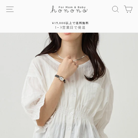
ス
サイトナビゲーション
探す
カ
キ
ッ
プ
¥15,000以上で送料無料
す
1~3営業日で発送
停
る
止