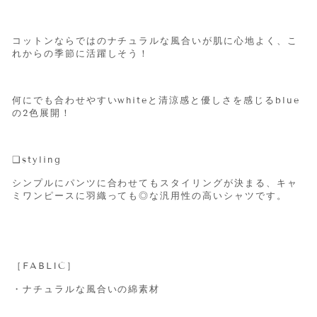
コットンならではのナチュラルな風合いが肌に心地よく、こ
れからの季節に活躍しそう！
何にでも合わせやすいwhiteと清涼感と優しさを感じるblue
の2色展開！
❑
styling
シンプルにパンツに合わせてもスタイリングが決まる、キャ
ミワンピースに羽織っても◎な汎用性の高いシャツです。
［FABLIC］
・ナチュラルな風合いの綿素材