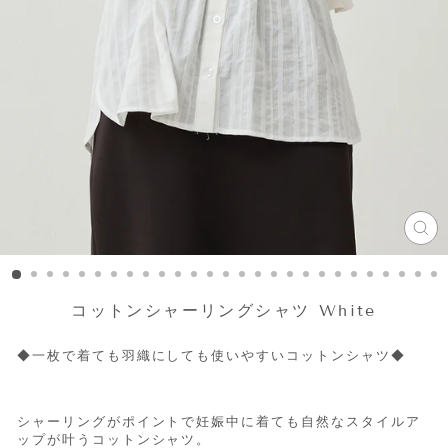
CL
(ES
コットンシャーリングシャツ White
◆一枚で着ても羽織にしても使いやすいコットンシャツ◆
シャーリングがポイントで妊娠中に着ても自然なスタイルア
ップが叶うコットンシャツ。