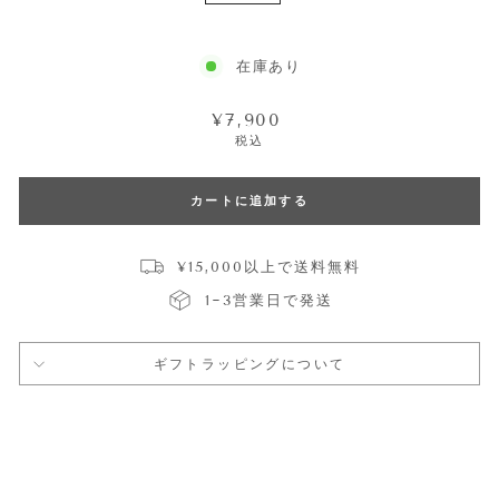
在庫あり
通
¥7,900
常
税込
価
格
カートに追加する
¥15,000以上で送料無料
1~3営業日で発送
ギフトラッピングについて