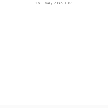
You may also like
コットンシャーリングシ
ャツ White
¥7,900