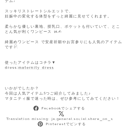
テム♩
スッキリストレートシルエットで、
妊娠中の変化する体型をずっと綺麗に見せてくれます。
柔らかな優しい裏地、授乳口、ポケットも付いていて、とこ
とん気が利くワンピース ᝰ✍︎
綺麗めワンピース で安産祈願やお宮参りにも人気のアイテム
です𓍯
使ったアイテムはコチラ▼
dress:
maternity dress
いかがでしたか？
今回は人気アイテム5つご紹介してみました♪
マタニティ服で迷った時は、ぜひ参考にしてみてください！
Facebook
Facebookでシェアする
で
シ
Tran
Translation missing: ja.general.social.share_on_x
ェ
Pinterest
miss
Pinterestでピンする