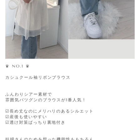
♛ NO.1 ♛
カシュクール袖リボンブラウス
ふんわりシアー素材で
雰囲気バツグンのブラウスが1番人気！
☑︎長め丈なのにメリハリのあるシルエット
☑︎産後も使いやすい
☑︎透け対策ばっちり裏地付き
妊婦さんのためを想った機能性ももちろん、