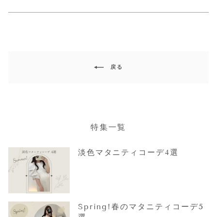
ア
で
ja.g
す
ピ
る
ン
す
る
戻る
特集一覧
淡色マタニティコーデ4選
Spring!春のマタニティコーデ5