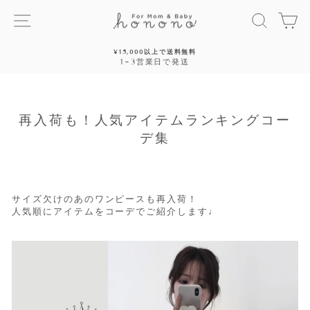
ス
サイトナビゲーション
探す
カ
キ
ッ
プ
¥15,000以上で送料無料
す
1~3営業日で発送
停
る
止
再入荷も！人気アイテムランキングコー
デ集
サイズ欠けのあのワンピースも再入荷！
人気順にアイテムをコーデでご紹介します♩