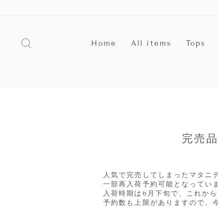
ス
キ
ッ
プ
探す
す
Home
All items
Tops
る
完売
人気で完売してしまったマタニ
一部再入荷予約可能となってい
入荷時期は6月下旬で、これから
予約数も上限がありますので、