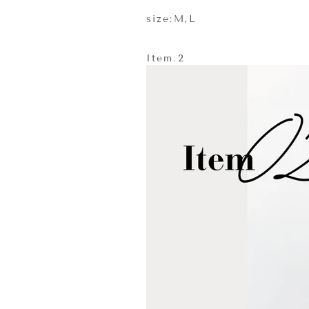
size:M,L
Item.2