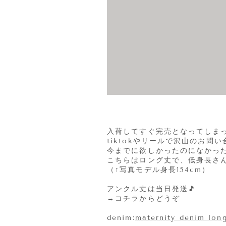
入荷してすぐ完売となってしま
tiktokやリールで沢山のお問
今までに欲しかったのになかっ
こちらはロング丈で、低身長さ
（↑写真モデル身長154cm）
アンクル丈は当日発送🎵
→コチラからどうぞ
denim:
maternity denim lon