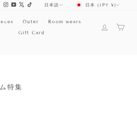
言
Instagram
YouTube
X
TikTok
日本 (JPY ¥)
日本語
語
ieces
Outer
Room wears
ログイン
カー
Gift Card
ム特集