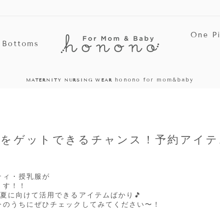
One P
Bottoms
1~3営業日で発送
¥15,000以上で送料無料
停
止
品をゲットできるチャンス！予約アイテ
ティ・授乳服が
ます！！
夏に向けて活用できるアイテムばかり🎵
今のうちにぜひチェックしてみてください〜！