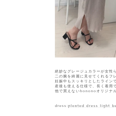
絶妙なグレージュカラーが女性
二の腕を綺麗に見せてくれるフ
妊娠中もスッキリとしたライン
産後も使える仕様で、長く着用
他で買えないhononoオリジナ
dress:
pleated dress light b