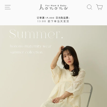
跳
站点导航
搜索
大
过
订单满 15,000 日元免运费♪
13:00 前下单当天发货
停
止