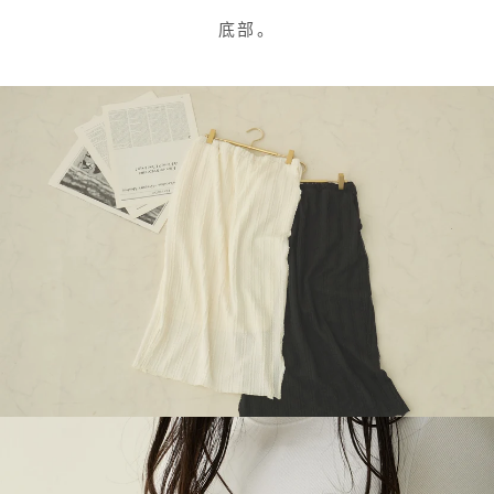
底部。
停
止