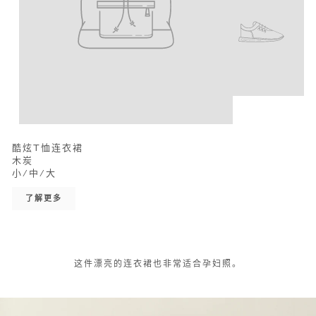
酷炫T恤连衣裙
木炭
小/中/大
了解更多
这件漂亮的连衣裙也非常适合孕妇照。
停