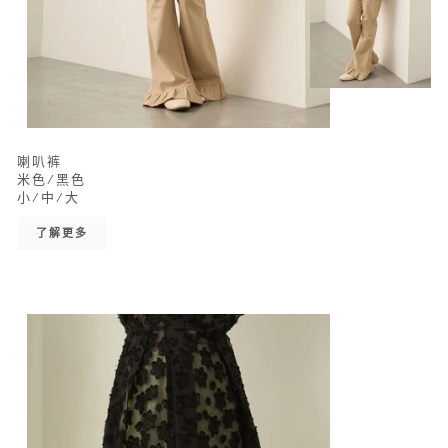
喇叭裤
米色/黑色
小/中/大
了解更多