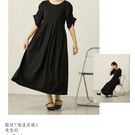
酷炫T恤连衣裙2
黑色的