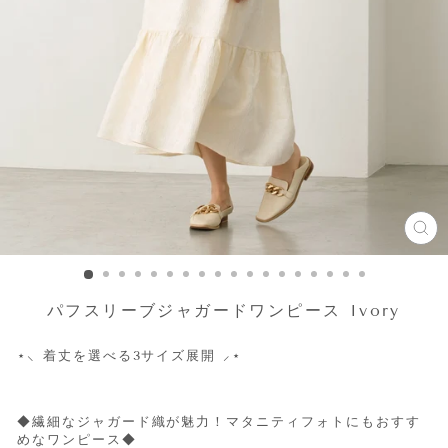
CL
(ES
パフスリーブジャガードワンピース Ivory
⋆
⸜ 着丈を選べる3サイズ展開 ⸝
⋆
◆繊細なジャガード織が魅力！マタニティフォトにもおすす
めなワンピース◆