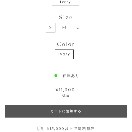
Ivory
Size
SIZE
S
M
L
Color
COLOR
Ivory
在庫あり
通
¥11,000
常
税込
価
格
カートに追加する
¥15,000以上で送料無料