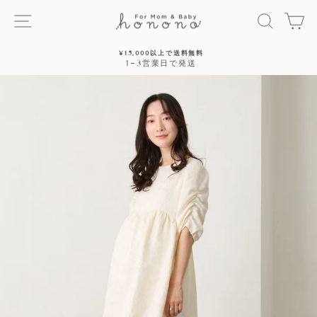
ス
サイトナビゲーション
探す
カ
キ
ッ
プ
¥15,000以上で送料無料
す
1~3営業日で発送
停
る
止