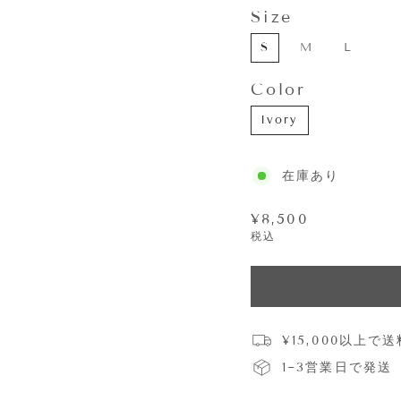
Size
SIZE
S
M
L
Color
COLOR
Ivory
在庫あり
通
¥8,500
常
税込
価
格
¥15,000以上で
1~3営業日で発送