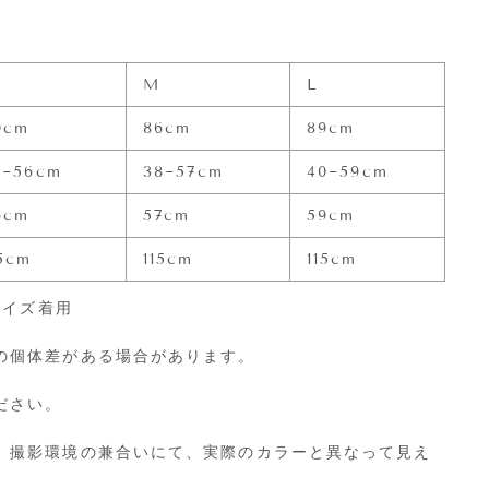
M
L
0cm
86cm
89cm
7~56cm
38~57cm
40~59cm
6cm
57cm
59cm
15cm
115cm
115cm
サイズ着用
の個体差がある場合があります。
ださい。
、撮影環境の兼合いにて、実際のカラーと異なって見え