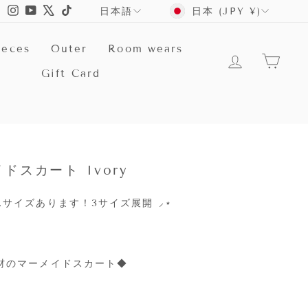
言
Instagram
YouTube
X
TikTok
日本 (JPY ¥)
日本語
語
ieces
Outer
Room wears
ログイン
カー
Gift Card
ドスカート Ivory
んサイズあります！3サイズ展開 ⸝
⋆
材のマーメイドスカート◆