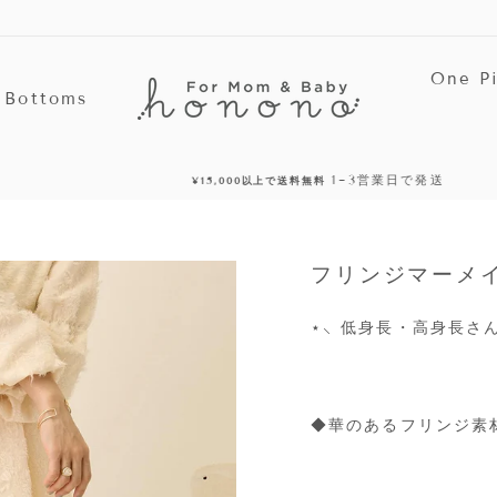
One P
Bottoms
1~3営業日で発送
¥15,000以上で送料無料
停
止
フリンジマーメイ
⋆
⸜ 低身長・高身長さ
◆華のあるフリンジ素