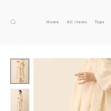
ス
キ
ッ
プ
探す
す
Home
All items
Tops
る