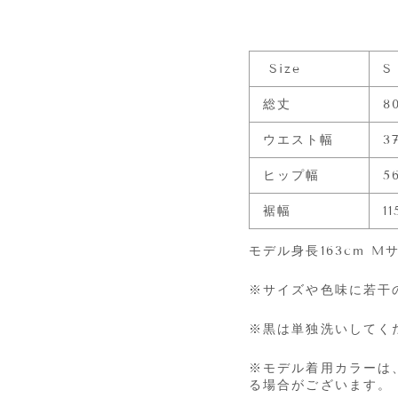
Size
S
総丈
8
ウエスト幅
3
ヒップ幅
5
裾幅
1
モデル身長163cm M
※サイズや色味に若干
※黒は単独洗いしてく
※モデル着用カラーは
る場合がございます。