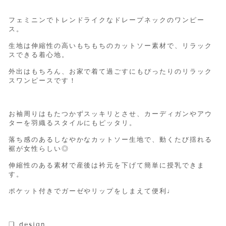
フェミニンでトレンドライクなドレープネックのワンピー
ス。
生地は伸縮性の高いもちもちのカットソー素材で、リラック
スできる着心地。
外出はもちろん、お家で着て過ごすにもぴったりのリラック
スワンピースです！
お袖周りはもたつかずスッキリとさせ、カーディガンやアウ
ターを羽織るスタイルにもピッタリ。
落ち感のあるしなやかなカットソー生地で、動くたび揺れる
裾が女性らしい◎
伸縮性のある素材で産後は衿元を下げて簡単に授乳できま
す。
ポケット付きでガーゼやリップをしまえて便利♩
❑
design