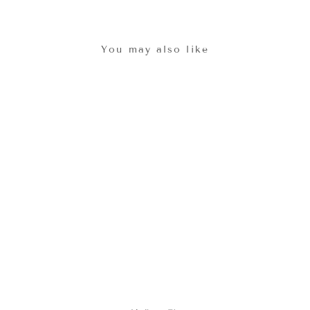
You may also like
セール
ドレープネックワンピー
ス Beige
通
セ
¥8,800
¥5,500
常
ー
価
ル
格
価
格