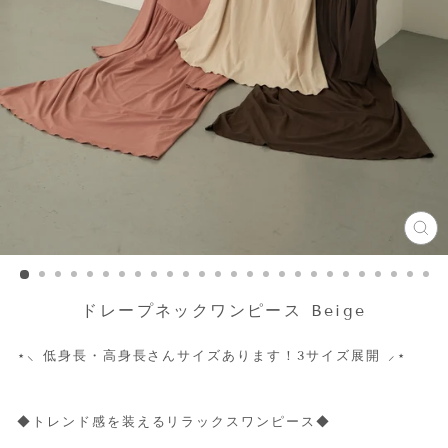
CL
(ES
ドレープネックワンピース Beige
⋆
⸜ 低身長・高身長さんサイズあります！3サイズ展開 ⸝
⋆
◆トレンド感を装えるリラックスワンピース◆