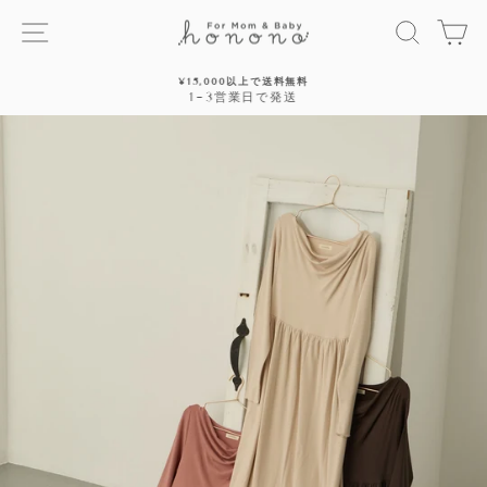
ス
サイトナビゲーション
探す
カ
キ
ッ
プ
¥15,000以上で送料無料
す
1~3営業日で発送
停
る
止