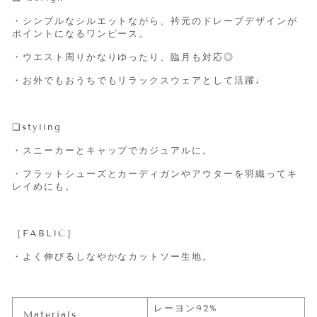
・シンプルなシルエットながら、衿元のドレープデザインが
ポイントになるワンピース。
・ウエスト周りかなりゆったり、臨月も対応◎
・お外でもおうちでもリラックスウェアとして活躍♩
❑
styling
・スニーカーとキャップでカジュアルに。
・フラットシューズとカーディガンやアウターを羽織ってキ
レイめにも。
［FABLIC］
・よく伸びるしなやかなカットソー生地。
レーヨン92%
Materials