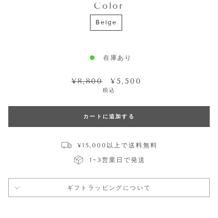
Color
COLOR
Beige
在庫あり
通
セ
¥8,800
¥5,500
常
ー
税込
価
ル
格
価
格
カートに追加する
¥15,000以上で送料無料
1~3営業日で発送
ギフトラッピングについて