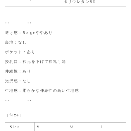
ポリウレタン8%
••┈┈┈┈••
透け感：Beigeややあり
裏地：なし
ポケット：あり
授乳口：衿元を下げて授乳可能
伸縮性：あり
光沢感：なし
生地感：柔らかな伸縮性の高い生地感
••┈┈┈┈••
［Size］
Size
S
M
L