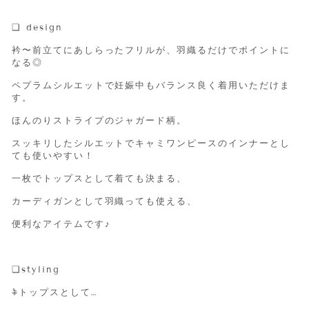
❑
design
衿〜前立てにあしらったフリルが、羽織るだけでポイントに
なる◎
ペプラムシルエットで妊娠中もバランス良く着用いただけま
す。
ほんのりストライプのジャガード柄。
スッキリしたシルエットでキャミワンピースのインナーとし
ても使いやすい！
一枚でトップスとして着ても決まる、
カーディガンとして羽織っても使える、
便利なアイテムです♪
❑
styling
𖦞
トップスとして…