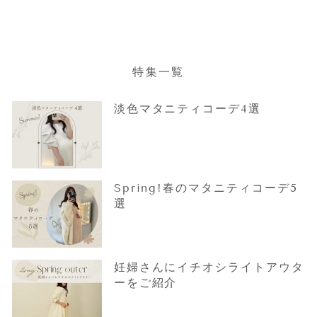
Beige
通
セ
¥7,200
¥4,840
常
ー
価
ル
格
価
格
特集一覧
淡色マタニティコーデ4選
Spring!春のマタニティコーデ5
選
妊婦さんにイチオシライトアウタ
ーをご紹介