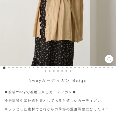
CL
(ES
2wayカーディガン Beige
◆前後2wayで着用出来るカーディガン◆
冷房対策や紫外線対策としてあると嬉しいカーディガン。
サラッとした素材でこれからの季節の温度調整にぴったり！