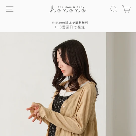
ス
サイトナビゲーション
探す
カ
キ
ッ
プ
¥15,000以上で送料無料
す
1~3営業日で発送
停
る
止