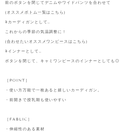
前のボタンを閉じてデニムやワイドパンツを合わせて
(
オススメボトム一覧はこちら
)
𖦞
カーディガンとして…
これからの季節の気温調整に！
(
合わせたいオススメワンピースはこちら
)
𖦞
インナーとして…
ボタンを閉じて、キャミワンピースのインナーとしても◎
［POINT］
・使い方万能で一枚あると嬉しいカーディガン。
・前開きで授乳期も使いやすい
［FABLIC］
・伸縮性のある素材