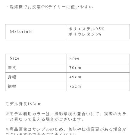
・洗濯機でお洗濯OKデイリーに使いやすい
ポリエステル95%
Materials
ポリウレタン5%
Size
Free
着丈
70cm
身幅
49cm
裾幅
75cm
モデル身長163cm
※モデル着用カラーは、撮影環境の兼合いにて、実際のカラ
ーと異なって見える場合がございます。
※商品画像はサンプルのため、色味や仕様変更がある場合が
ございますので予めご了承ください。