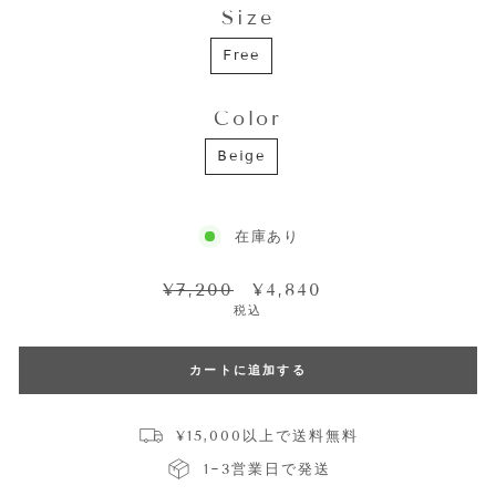
Size
SIZE
Free
Color
COLOR
Beige
在庫あり
通
セ
¥7,200
¥4,840
常
ー
税込
価
ル
格
価
格
カートに追加する
¥15,000以上で送料無料
1~3営業日で発送