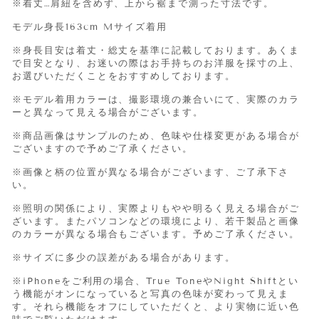
※着丈…肩紐を含めず、上から裾まで測った寸法です。
モデル身長163cm Mサイズ着用
※身長目安は着丈・総丈を基準に記載しております。あくま
で目安となり、お迷いの際はお手持ちのお洋服を採寸の上、
お選びいただくことをおすすめしております。
※モデル着用カラーは、撮影環境の兼合いにて、実際のカラ
ーと異なって見える場合がございます。
※商品画像はサンプルのため、色味や仕様変更がある場合が
ございますので予めご了承ください。
※画像と柄の位置が異なる場合がございます、ご了承下さ
い。
※照明の関係により、実際よりもやや明るく見える場合がご
ざいます。またパソコンなどの環境により、若干製品と画像
のカラーが異なる場合もございます。予めご了承ください。
※サイズに多少の誤差がある場合があります。
※iPhone
をご利用の場合、
True Tone
や
Night Shift
とい
う機能がオンになっていると写真の色味が変わって見えま
す。それら機能をオフにしていただくと、より実物に近い色