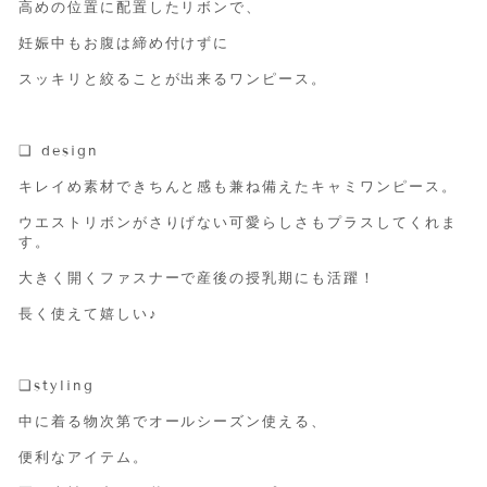
高めの位置に配置したリボンで、
妊娠中もお腹は締め付けずに
スッキリと絞ることが出来るワンピース。
❑
design
キレイめ素材できちんと感も兼ね備えたキャミワンピース。
ウエストリボンがさりげない可愛らしさもプラスしてくれま
す。
大きく開くファスナーで産後の授乳期にも活躍！
長く使えて嬉しい♪
❑
styling
中に着る物次第でオールシーズン使える、
便利なアイテム。