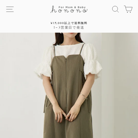
ス
サイトナビゲーション
探す
カ
キ
ッ
プ
¥15,000以上で送料無料
す
1~3営業日で発送
停
る
止