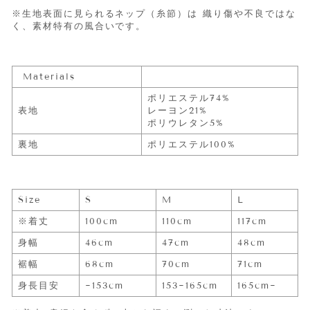
※生地表面に見られるネップ（糸節）は 織り傷や不良ではな
く、素材特有の風合いです。
Materials
ポリエステル74%
表地
レーヨン21%
ポリウレタン5%
裏地
ポリエステル100%
Size
S
M
L
※着丈
100cm
110cm
117cm
身幅
46cm
47cm
48cm
裾幅
68cm
70cm
71cm
身長目安
~153cm
153~165cm
165cm~