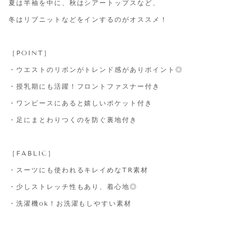
夏は半袖を中に、秋はシアートップスなど、
冬はリブニットなどをインするのがオススメ！
［POINT］
・ウエストのリボンがトレンド感がありポイント◎
・授乳期にも活躍！フロントファスナー付き
・ワンピースにあると嬉しいポケット付き
・足にまとわりつくのを防ぐ裏地付き
［FABLIC］
・スーツにも使われるキレイめなTR素材
・少しストレッチ性もあり、着心地◎
・洗濯機ok！お洗濯もしやすい素材