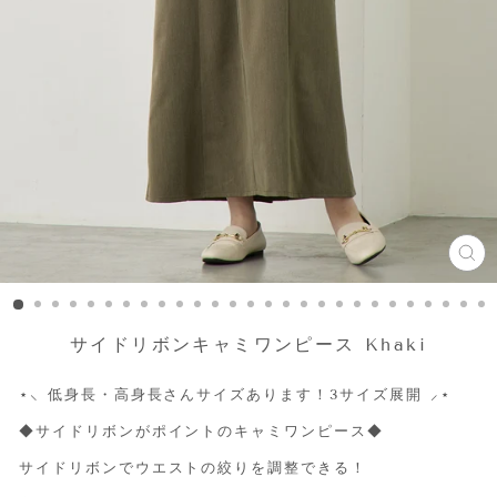
CL
(ES
サイドリボンキャミワンピース Khaki
⋆
⸜ 低身長・高身長さんサイズあります！3サイズ展開 ⸝
⋆
◆サイドリボンがポイントのキャミワンピース◆
サイドリボンでウエストの絞りを調整できる！