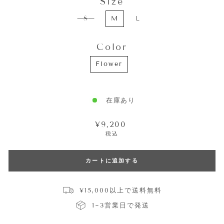
Size
SIZE
S
M
L
Color
COLOR
Flower
在庫あり
通
¥9,200
常
税込
価
格
カートに追加する
¥15,000以上で送料無料
1~3営業日で発送