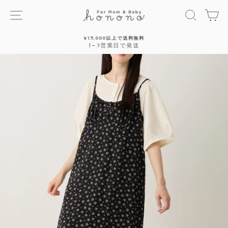
ス
サイトナビゲーション
探す
カ
キ
ッ
プ
¥15,000以上で送料無料
す
1~3営業日で発送
停
る
止