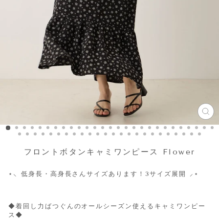
CL
(ES
フロントボタンキャミワンピース Flower
⋆
⸜ 低身長・高身長さんサイズあります！3サイズ展開 ⸝
⋆
◆着回し力ばつぐんのオールシーズン使えるキャミワンピー
ス◆