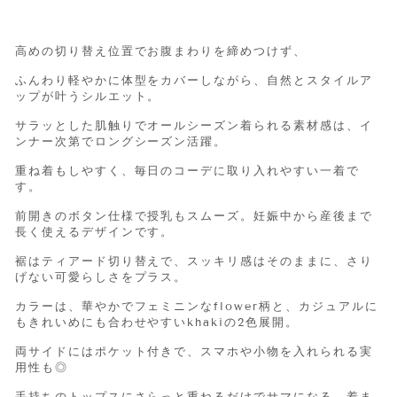
高めの切り替え位置でお腹まわりを締めつけず、
ふんわり軽やかに体型をカバーしながら、自然とスタイルア
ップが叶うシルエット。
サラッとした肌触りでオールシーズン着られる素材感は、イ
ンナー次第でロングシーズン活躍。
重ね着もしやすく、毎日のコーデに取り入れやすい一着で
す。
前開きのボタン仕様で授乳もスムーズ。妊娠中から産後まで
長く使えるデザインです。
裾はティアード切り替えで、スッキリ感はそのままに、さり
げない可愛らしさをプラス。
カラーは、華やかでフェミニンなflower柄と、カジュアルに
もきれいめにも合わせやすいkhakiの2色展開。
両サイドにはポケット付きで、スマホや小物を入れられる実
用性も◎