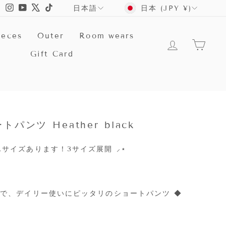
言
Instagram
YouTube
X
TikTok
日本 (JPY ¥)
日本語
語
ieces
Outer
Room wears
ログイン
カー
Gift Card
ンツ Heather black
んサイズあります！3サイズ展開 ⸝
⋆
まで、デイリー使いにピッタリのショートパンツ ◆