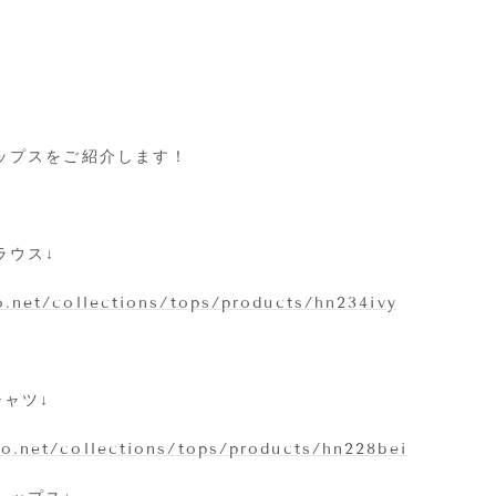
ップスをご紹介します！
ラウス↓
.net/collections/tops/products/hn234ivy
ャツ↓
o.net/collections/tops/products/hn228bei