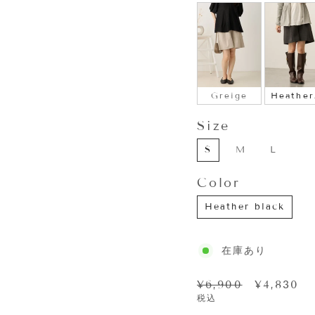
COLOR
Greige
Heather
Size
SIZE
S
M
L
Color
COLOR
Heather black
在庫あり
通
セ
¥6,900
¥4,830
常
ー
税込
価
ル