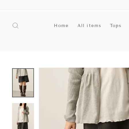
ス
キ
ッ
プ
探す
す
Home
All items
Tops
る