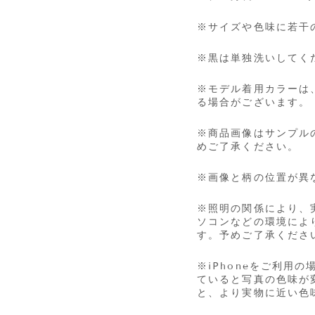
※サイズや色味に若干
※黒は単独洗いしてく
※モデル着用カラーは
る場合がございます。
※商品画像はサンプル
めご了承ください。
※画像と柄の位置が異
※照明の関係により、
ソコンなどの環境によ
す。予めご了承くださ
※iPhone
をご利用の
ていると写真の色味が
と、より実物に近い色