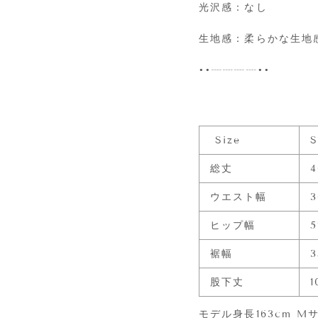
光沢感：なし
生地感：柔らかな生地
••┈┈┈┈••
Size
総丈
ウエスト幅
3
ヒップ幅
裾幅
股下丈
1
モデル身長163cm M