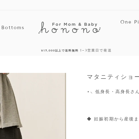
One P
Bottoms
1~3営業日で発送
¥15,000以上で送料無料
停
止
マタニティショートパ
⋆
⸜ 低身長・高身長さ
◆ 妊娠初期から産後