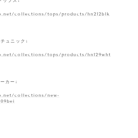
トップス↓
.net/collections/tops/products/hn212blk
ドチュニック↓
.net/collections/tops/products/hn129wht
ーカー↓
.net/collections/new-
209bei