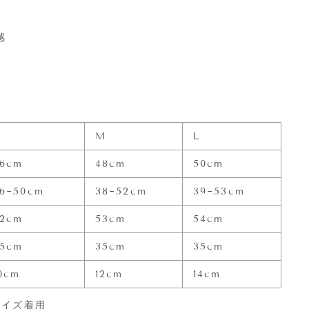
感
S
M
L
46cm
48cm
50cm
6~50cm
38~52cm
39~53cm
52cm
53cm
54cm
35cm
35cm
35cm
0cm
12cm
14cm
サイズ着用