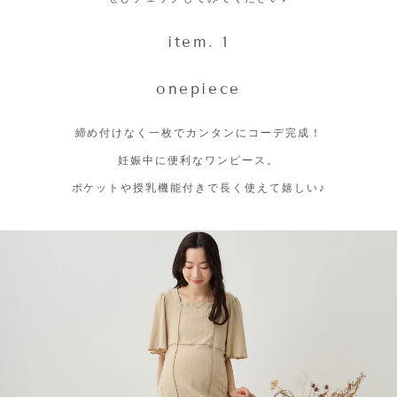
item. 1
onepiece
締め付けなく一枚でカンタンにコーデ完成！
妊娠中に便利なワンピース。
ポケットや授乳機能付きで長く使えて嬉しい♪
停
止