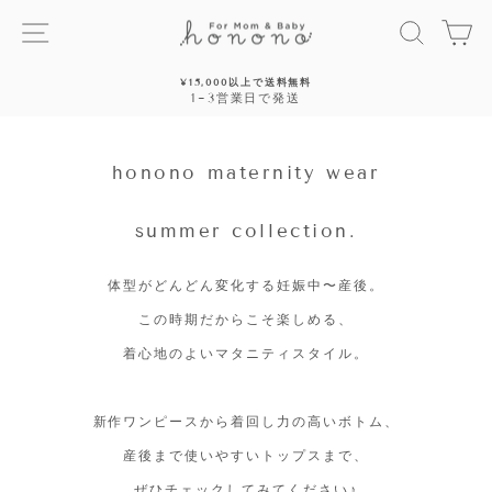
ス
サイトナビゲーション
探す
カ
キ
ッ
プ
¥15,000以上で送料無料
す
1~3営業日で発送
停
る
止
honono maternity wear
summer collection.
体型がどんどん変化する妊娠中〜産後。
この時期だからこそ楽しめる、
着心地のよいマタニティスタイル。
新作ワンピースから着回し力の高いボトム、
産後まで使いやすいトップスまで、
ぜひチェックしてみてください♪