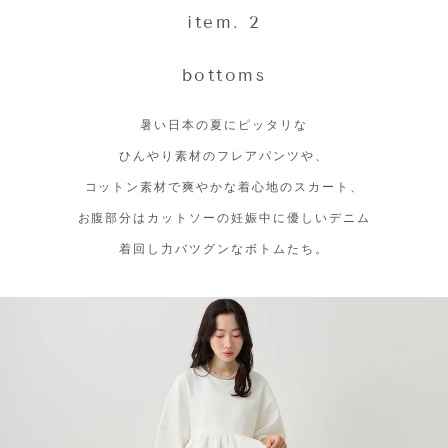
item. 2
bottoms
暑い日本の夏にピッタリな
ひんやり素材のフレアパンツや、
コットン素材で爽やかな着心地のスカート、
お腹部分はカットソーの妊娠中に優しいデニム
着回し力バツグンなボトムたち。
停
止