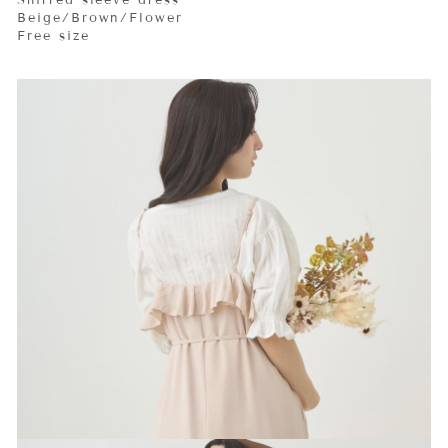
Shirred sleeve dress
Beige/Brown/Flower
Free size