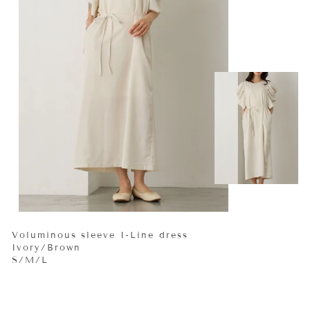
Voluminous sleeve I-Line dress
Ivory/Brown
S/M/L